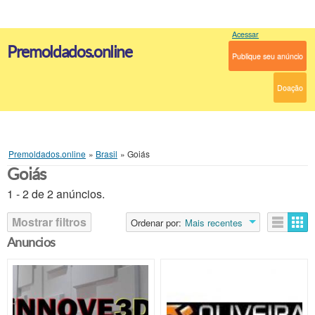
Acessar
Premoldados.online
Publique seu anúncio
Doação
Premoldados.online
»
Brasil
»
Goiás
Goiás
1 - 2 de 2 anúncios.
Mostrar filtros
Ordenar por:
Mais recentes
Anuncios