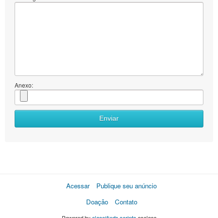
Anexo:
Enviar
Acessar
Publique seu anúncio
Doação
Contato
Powered by
classifieds scripts
osclass