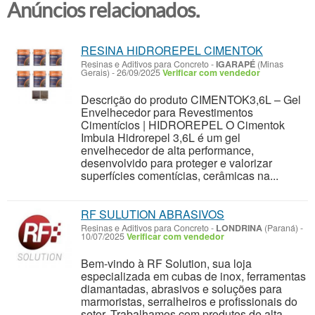
Anúncios relacionados.
RESINA HIDROREPEL CIMENTOK
Resinas e Aditivos para Concreto
-
IGARAPÉ
(Minas
Gerais)
-
26/09/2025
Verificar com vendedor
Descrição do produto CIMENTOK3,6L – Gel
Envelhecedor para Revestimentos
Cimentícios | HIDROREPEL O Cimentok
Imbuia Hidrorepel 3,6L é um gel
envelhecedor de alta performance,
desenvolvido para proteger e valorizar
superfícies comentícias, cerâmicas na...
RF SULUTION ABRASIVOS
Resinas e Aditivos para Concreto
-
LONDRINA
(Paraná)
-
10/07/2025
Verificar com vendedor
Bem-vindo à RF Solution, sua loja
especializada em cubas de inox, ferramentas
diamantadas, abrasivos e soluções para
marmoristas, serralheiros e profissionais do
setor. Trabalhamos com produtos de alta