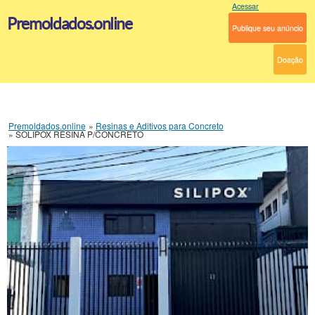
Acessar
Premoldados.online
Publique seu anúncio
Doação
Premoldados.online
»
Resinas e Aditivos para Concreto
»
SOLIPOX RESINA P/CONCRETO