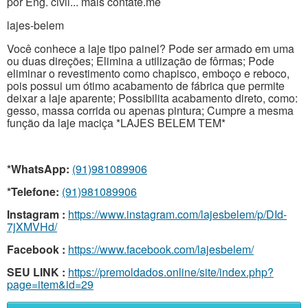
por Eng. civil... mais contate.me
lajes-belem
Você conhece a laje tipo painel? Pode ser armado em uma
ou duas direções; Elimina a utilização de fôrmas; Pode
eliminar o revestimento como chapisco, emboço e reboco,
pois possui um ótimo acabamento de fábrica que permite
deixar a laje aparente; Possibilita acabamento direto, como:
gesso, massa corrida ou apenas pintura; Cumpre a mesma
função da laje maciça *LAJES BELEM TEM*
*WhatsApp:
(91)981089906
*Telefone:
(91)981089906
Instagram :
https://www.instagram.com/lajesbelem/p/DId-
7jXMVHd/
Facebook :
https://www.facebook.com/lajesbelem/
SEU LINK :
https://premoldados.online/site/index.php?
page=item&id=29