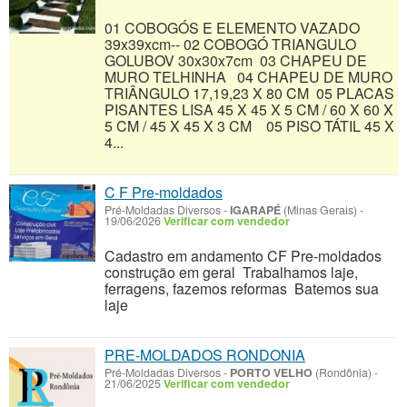
01 COBOGÓS E ELEMENTO VAZADO
39x39xcm-- 02 COBOGÓ TRIANGULO
GOLUBOV 30x30x7cm 03 CHAPEU DE
MURO TELHINHA 04 CHAPEU DE MURO
TRIÂNGULO 17,19,23 X 80 CM 05 PLACAS
PISANTES LISA 45 X 45 X 5 CM / 60 X 60 X
5 CM / 45 X 45 X 3 CM 05 PISO TÁTIL 45 X
4...
C F Pre-moldados
Pré-Moldadas Diversos
-
IGARAPÉ
(Minas Gerais)
-
19/06/2026
Verificar com vendedor
Cadastro em andamento CF Pre-moldados
construção em geral Trabalhamos laje,
ferragens, fazemos reformas Batemos sua
laje
PRE-MOLDADOS RONDONIA
Pré-Moldadas Diversos
-
PORTO VELHO
(Rondônia)
-
21/06/2025
Verificar com vendedor