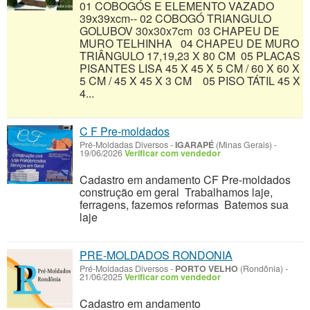
01 COBOGÓS E ELEMENTO VAZADO
39x39xcm-- 02 COBOGÓ TRIANGULO
GOLUBOV 30x30x7cm 03 CHAPEU DE
MURO TELHINHA 04 CHAPEU DE MURO
TRIÂNGULO 17,19,23 X 80 CM 05 PLACAS
PISANTES LISA 45 X 45 X 5 CM / 60 X 60 X
5 CM / 45 X 45 X 3 CM 05 PISO TÁTIL 45 X
4...
C F Pre-moldados
Pré-Moldadas Diversos
-
IGARAPÉ
(Minas Gerais)
-
19/06/2026
Verificar com vendedor
Cadastro em andamento CF Pre-moldados
construção em geral Trabalhamos laje,
ferragens, fazemos reformas Batemos sua
laje
PRE-MOLDADOS RONDONIA
Pré-Moldadas Diversos
-
PORTO VELHO
(Rondônia)
-
21/06/2025
Verificar com vendedor
Cadastro em andamento