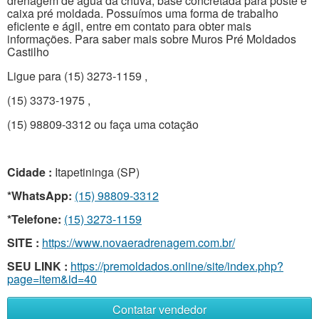
drenagem de água da chuva, base concretada para poste e
caixa pré moldada. Possuímos uma forma de trabalho
eficiente e ágil, entre em contato para obter mais
informações. Para saber mais sobre Muros Pré Moldados
Castilho
Ligue para (15) 3273-1159 ,
(15) 3373-1975 ,
(15) 98809-3312 ou faça uma cotação
Cidade :
Itapetininga (SP)
*WhatsApp:
(15) 98809-3312
*Telefone:
(15) 3273-1159
SITE :
https://www.novaeradrenagem.com.br/
SEU LINK :
https://premoldados.online/site/index.php?
page=item&id=40
Contatar vendedor