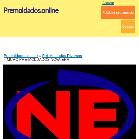
Acessar
Premoldados.online
Publique seu anúncio
Doação
Premoldados.online
»
Pré-Moldadas Diversos
»
MURO PRE-MOLDADOS NOVA ERA