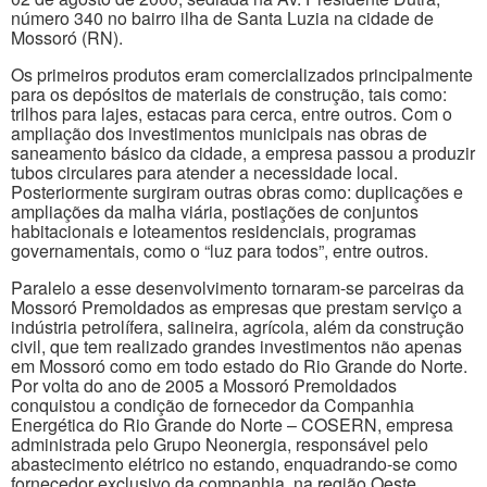
número 340 no bairro ilha de Santa Luzia na cidade de
Mossoró (RN).
Os primeiros produtos eram comercializados principalmente
para os depósitos de materiais de construção, tais como:
trilhos para lajes, estacas para cerca, entre outros. Com o
ampliação dos investimentos municipais nas obras de
saneamento básico da cidade, a empresa passou a produzir
tubos circulares para atender a necessidade local.
Posteriormente surgiram outras obras como: duplicações e
ampliações da malha viária, postiações de conjuntos
habitacionais e loteamentos residenciais, programas
governamentais, como o “luz para todos”, entre outros.
Paralelo a esse desenvolvimento tornaram-se parceiras da
Mossoró Premoldados as empresas que prestam serviço a
indústria petrolífera, salineira, agrícola, além da construção
civil, que tem realizado grandes investimentos não apenas
em Mossoró como em todo estado do Rio Grande do Norte.
Por volta do ano de 2005 a Mossoró Premoldados
conquistou a condição de fornecedor da Companhia
Energética do Rio Grande do Norte – COSERN, empresa
administrada pelo Grupo Neonergia, responsável pelo
abastecimento elétrico no estando, enquadrando-se como
fornecedor exclusivo da companhia, na região Oeste