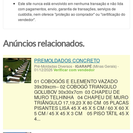
Este site nunca está envolvido em nenhuma transação e não lida
com pagamentos, envio, garantia de transações, serviços de
custódia, nem oferece "proteção ao comprador" ou "certificação do
vendedor".
Anúncios relacionados.
PREMOLDADOS CONCRETO
Pré-Moldadas Diversos
-
IGARAPÉ
(Minas Gerais)
-
01/12/2026
Verificar com vendedor
01 COBOGÓS E ELEMENTO VAZADO
39x39xcm-- 02 COBOGÓ TRIANGULO
GOLUBOV 30x30x7cm 03 CHAPEU DE
MURO TELHINHA 04 CHAPEU DE MURO
TRIÂNGULO 17,19,23 X 80 CM 05 PLACAS
PISANTES LISA 45 X 45 X 5 CM / 60 X 60 X
5 CM / 45 X 45 X 3 CM 05 PISO TÁTIL 45 X
4...