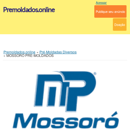
Acessar
Premoldados.online
Publique seu anúncio
Doação
Premoldados.online
»
Pré-Moldadas Diversos
»
MOSSORÓ PRE-MOLDADOS