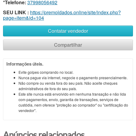
*Telefone:
37998056492
SEU LINK :
https://premoldados.online/site/index.php?
page=item&id=104
Contatar vendedor
Compartilhar
Informações úteis.
Evite golpes comprando no local.
Nunca pague via internet, negocie o pagamento presencialmente.
Não compre ou venda fora do seu país. Não aceite cheques
administrativos de fora do seu país.
Este site nunca está envolvido em nenhuma transação e não lida
com pagamentos, envio, garantia de transações, serviços de
custódia, nem oferece "proteção ao comprador" ou "certificação do
vendedor".
Anúncios relacionados.