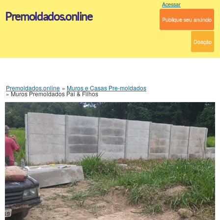
Acessar
Premoldados.online
Publique seu anúncio
Doação
Premoldados.online
»
Muros e Casas Pre-moldados
»
Muros Premoldados Pai & Filhos