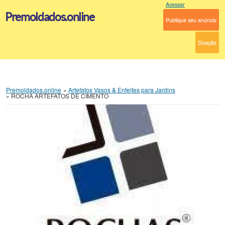
Acessar
Premoldados.online
Publique seu anúncio
Doação
Premoldados.online
»
Artefatos Vasos & Enfeites para Jardins
»
ROCHA ARTEFATOS DE CIMENTO