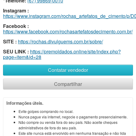
*Telefone:
(67) 99869-0010
Instagram :
https://www.instagram.com/rochas_artefatos_de_cimento/p
Facebook :
https://www.facebook.com/rochasartefatosdecimento.com.br/
SITE :
https://rochas.divulguems.com.br/sobre/
SEU LINK :
https://premoldados.online/site/index.php?
page=item&id=28
Contatar vendedor
Compartilhar
Informações úteis.
Evite golpes comprando no local.
Nunca pague via internet, negocie o pagamento presencialmente.
Não compre ou venda fora do seu país. Não aceite cheques
administrativos de fora do seu país.
Este site nunca está envolvido em nenhuma transação e não lida