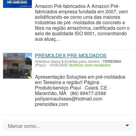
Amazon Pré-fabricados A Amazon Pré-
fabricados empresa fundada em 2007, vem
solidificando-se como uma das maiores
indústrias de pré -moldados de concreto e
fibra na região amazônica, certificada com o
selo de qualidade ISO 9001, concentrando
sua atuaç...
PREMOLDEX PRE-MOLDADOS
Artefatos Vasos & Enfeites para Jardins
-
TERESINA
(Piauí)
-
19/06/2025
Verificar com vendedor
Apresentação Soluções em pré-moldados
em Teresina e região!! Página ·
Produto/serviço Piauí · Ceará, CE ·
Maranhão, MA (86) 99477-2368
pollyannaulisses@hotmail.com
premoldex.com
Marcar como...
0